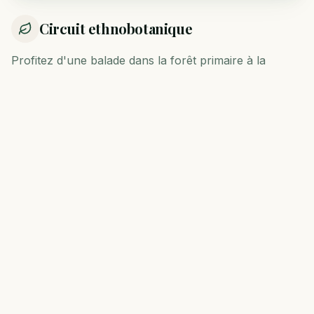
Circuit ethnobotanique
Profitez d'une balade dans la forêt primaire à la
découverte des espèces d'arbres les plus
remarquables : apprenez davantage sur leurs
propriétés uniques, usages traditionnels et médicinaux
en compagnie d'un écoguide local passionné !