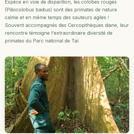
Espèce en voie de disparition, les colobes rouges
(Piliocolobus badius) sont des primates de nature
calme et en même temps des sauteurs agiles !
Souvent accompagnés des Cercopithèques diane, leur
rencontre témoigne l'extraordinaire diversité de
primates du Parc national de Taï