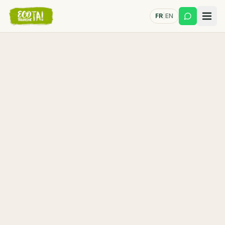
FR
|
EN