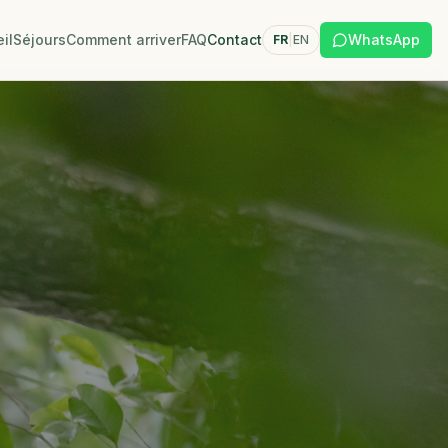
il
Séjours
Comment arriver
FAQ
Contact
WhatsApp
FR
|
EN